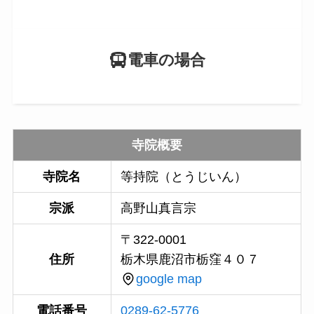
電車の場合
寺院概要
寺院名
等持院（とうじいん）
宗派
高野山真言宗
〒322-0001
住所
栃木県鹿沼市栃窪４０７
google map
電話番号
0289-62-5776